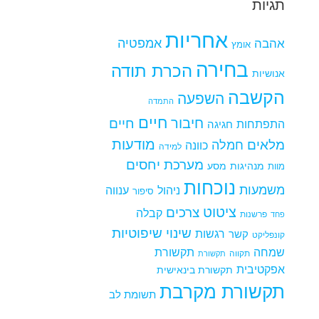
תגיות
אחריות
אמפטיה
אהבה
אומץ
בחירה
הכרת תודה
אנושיות
הקשבה
השפעה
התמדה
חיים
חיבור
חיים
התפתחות
חגיגה
מודעות
מלאים
חמלה
כוונה
למידה
מערכת יחסים
מנהיגות
מסע
מוות
נוכחות
משמעות
ניהול
ענווה
סיפור
ציטוט
צרכים
קבלה
פרשנות
פחד
שינוי
שיפוטיות
רגשות
קשר
קונפליקט
שמחה
תקשורת
תקווה
תקשורת
אפקטיבית
תקשורת בינאישית
תקשורת מקרבת
תשומת לב