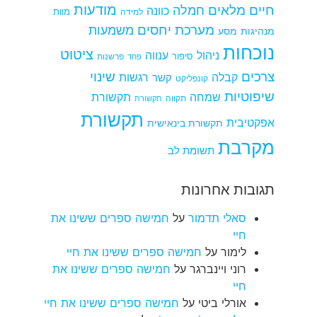
מודעות
חיים מלאים
חמלה
כוונה
למידה
מוות
מערכת יחסים
משמעות
מנהיגות
מסע
נוכחות
ציטוט
ניהול
ענווה
סיפור
פרשנות
פחד
צרכים
שינוי
קבלה
רגשות
קשר
קונפליקט
שיפוטיות
שמחה
תקשורת
תקווה
תקשורת
תקשורת
אפקטיבית
תקשורת בינאישית
מקרבת
תשומת לב
תגובות אחרונות
סאלי תדמור
על
חמישה ספרים ששינו את
חיי
לימור
על
חמישה ספרים ששינו את חיי
רוני ויינברגר
על
חמישה ספרים ששינו את
חיי
אורלי ביטי
על
חמישה ספרים ששינו את חיי