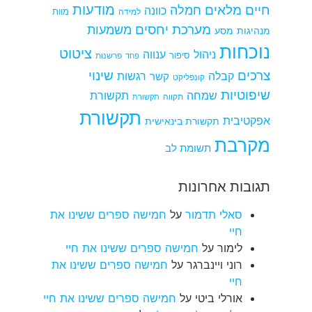
מודעות
חיים מלאים
חמלה
כוונה
למידה
מוות
מערכת יחסים
משמעות
מנהיגות
מסע
נוכחות
ציטוט
ניהול
ענווה
סיפור
פרשנות
פחד
צרכים
שינוי
קבלה
רגשות
קשר
קונפליקט
שיפוטיות
שמחה
תקשורת
תקווה
תקשורת
תקשורת
אפקטיבית
תקשורת בינאישית
מקרבת
תשומת לב
תגובות אחרונות
סאלי תדמור
על
חמישה ספרים ששינו את
חיי
לימור
על
חמישה ספרים ששינו את חיי
רוני ויינברגר
על
חמישה ספרים ששינו את
חיי
אורלי ביטי
על
חמישה ספרים ששינו את חיי