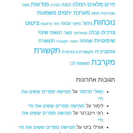
מודעות
חיים מלאים
חמלה
כוונה
למידה
מוות
מערכת יחסים
משמעות
מנהיגות
מסע
נוכחות
ציטוט
ניהול
ענווה
סיפור
פרשנות
פחד
צרכים
שינוי
קבלה
רגשות
קשר
קונפליקט
שיפוטיות
שמחה
תקשורת
תקווה
תקשורת
תקשורת
אפקטיבית
תקשורת בינאישית
מקרבת
תשומת לב
תגובות אחרונות
סאלי תדמור
על
חמישה ספרים ששינו את
חיי
לימור
על
חמישה ספרים ששינו את חיי
רוני ויינברגר
על
חמישה ספרים ששינו את
חיי
אורלי ביטי
על
חמישה ספרים ששינו את חיי