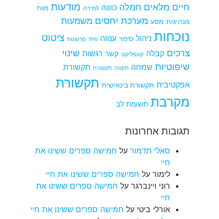
מודעות
חיים מלאים
חמלה
כוונה
למידה
מוות
מערכת יחסים
משמעות
מנהיגות
מסע
נוכחות
ציטוט
ניהול
ענווה
סיפור
פרשנות
פחד
צרכים
שינוי
קבלה
רגשות
קשר
קונפליקט
שיפוטיות
שמחה
תקשורת
תקווה
תקשורת
תקשורת
אפקטיבית
תקשורת בינאישית
מקרבת
תשומת לב
תגובות אחרונות
סאלי תדמור
על
חמישה ספרים ששינו את
חיי
לימור
על
חמישה ספרים ששינו את חיי
רוני ויינברגר
על
חמישה ספרים ששינו את
חיי
אורלי ביטי
על
חמישה ספרים ששינו את חיי