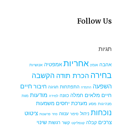
Follow Us
תגיות
אחריות
אמפטיה
אהבה
אומץ
אנושיות
בחירה
הקשבה
הכרת תודה
חיים
השפעה
חיבור
התפתחות
חגיגה
התמדה
מודעות
חיים מלאים
חמלה
כוונה
למידה
מוות
מערכת יחסים
משמעות
מנהיגות
מסע
נוכחות
ציטוט
ניהול
ענווה
סיפור
פרשנות
פחד
צרכים
שינוי
קבלה
רגשות
קשר
קונפליקט