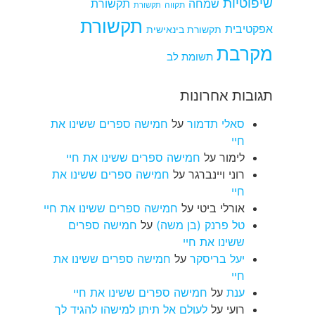
שיפוטיות
שמחה
תקשורת
תקווה
תקשורת
תקשורת
אפקטיבית
תקשורת בינאישית
מקרבת
תשומת לב
תגובות אחרונות
סאלי תדמור
על
חמישה ספרים ששינו את
חיי
לימור
על
חמישה ספרים ששינו את חיי
רוני ויינברגר
על
חמישה ספרים ששינו את
חיי
אורלי ביטי
על
חמישה ספרים ששינו את חיי
טל פרנק (בן משה)
על
חמישה ספרים
ששינו את חיי
יעל בריסקר
על
חמישה ספרים ששינו את
חיי
ענת
על
חמישה ספרים ששינו את חיי
רועי
על
לעולם אל תיתן למישהו להגיד לך