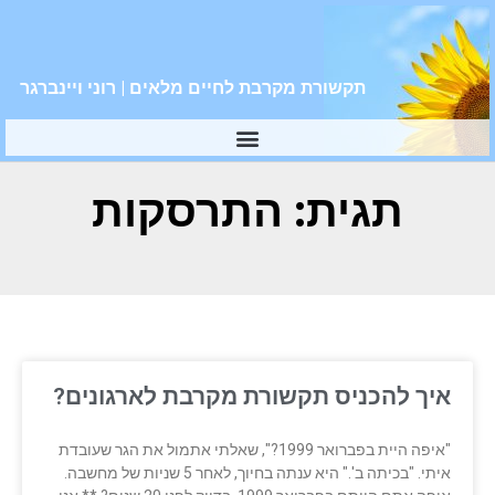
תקשורת מקרבת לחיים מלאים | רוני ויינברגר
תגית: התרסקות
איך להכניס תקשורת מקרבת לארגונים?
"איפה היית בפברואר 1999?", שאלתי אתמול את הגר שעובדת
איתי. "בכיתה ב'." היא ענתה בחיוך, לאחר 5 שניות של מחשבה.