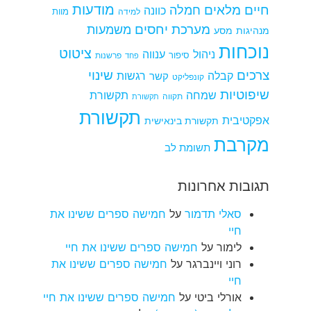
מודעות
חיים מלאים
חמלה
כוונה
למידה
מוות
מערכת יחסים
משמעות
מנהיגות
מסע
נוכחות
ציטוט
ניהול
ענווה
סיפור
פרשנות
פחד
צרכים
שינוי
קבלה
רגשות
קשר
קונפליקט
שיפוטיות
שמחה
תקשורת
תקווה
תקשורת
תקשורת
אפקטיבית
תקשורת בינאישית
מקרבת
תשומת לב
תגובות אחרונות
סאלי תדמור
על
חמישה ספרים ששינו את
חיי
לימור
על
חמישה ספרים ששינו את חיי
רוני ויינברגר
על
חמישה ספרים ששינו את
חיי
אורלי ביטי
על
חמישה ספרים ששינו את חיי