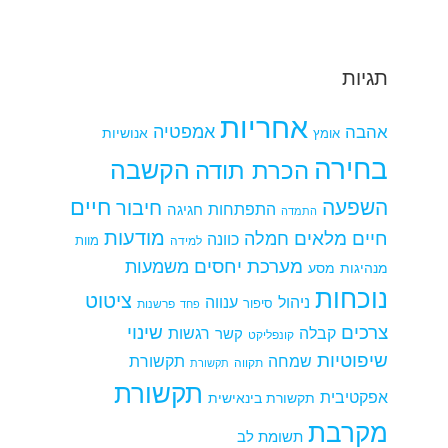
תגיות
אחריות
אמפטיה
אהבה
אומץ
אנושיות
בחירה
הקשבה
הכרת תודה
חיים
השפעה
חיבור
התפתחות
חגיגה
התמדה
מודעות
חיים מלאים
חמלה
כוונה
למידה
מוות
מערכת יחסים
משמעות
מנהיגות
מסע
נוכחות
ציטוט
ניהול
ענווה
סיפור
פרשנות
פחד
צרכים
שינוי
קבלה
רגשות
קשר
קונפליקט
שיפוטיות
שמחה
תקשורת
תקווה
תקשורת
תקשורת
אפקטיבית
תקשורת בינאישית
מקרבת
תשומת לב