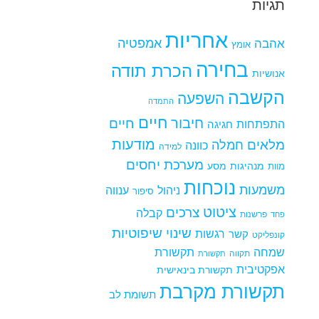
תגיות
אחריות
אמפטיה
אהבה
אומץ
בחירה
הכרת תודה
אנושיות
הקשבה
השפעה
התמדה
חיים
חיבור
חיים
התפתחות
חגיגה
מודעות
מלאים
חמלה
כוונה
למידה
מערכת יחסים
מנהיגות
מסע
מוות
נוכחות
משמעות
ניהול
ענווה
סיפור
ציטוט
צרכים
קבלה
פרשנות
פחד
שינוי
שיפוטיות
רגשות
קשר
קונפליקט
שמחה
תקשורת
תקווה
תקשורת
אפקטיבית
תקשורת בינאישית
תקשורת מקרבת
תשומת לב