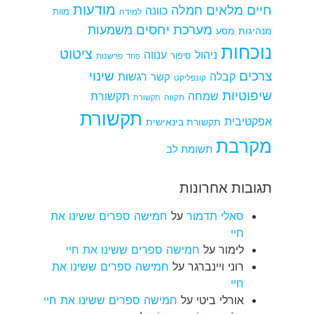
מודעות
חיים מלאים
חמלה
כוונה
למידה
מוות
מערכת יחסים
משמעות
מנהיגות
מסע
נוכחות
ציטוט
ניהול
ענווה
סיפור
פרשנות
פחד
צרכים
שינוי
קבלה
רגשות
קשר
קונפליקט
שיפוטיות
שמחה
תקשורת
תקווה
תקשורת
תקשורת
אפקטיבית
תקשורת בינאישית
מקרבת
תשומת לב
תגובות אחרונות
סאלי תדמור
על
חמישה ספרים ששינו את
חיי
לימור
על
חמישה ספרים ששינו את חיי
רוני ויינברגר
על
חמישה ספרים ששינו את
חיי
אורלי ביטי
על
חמישה ספרים ששינו את חיי