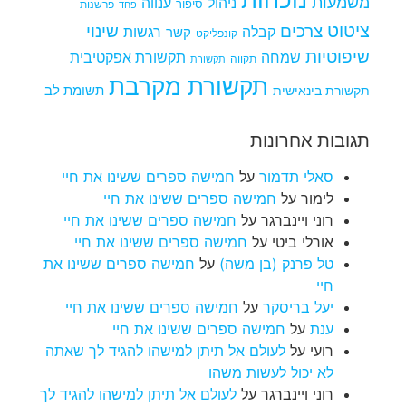
משמעות
ניהול
ענווה
סיפור
פרשנות
פחד
ציטוט
צרכים
שינוי
קבלה
רגשות
קשר
קונפליקט
שיפוטיות
שמחה
תקשורת אפקטיבית
תקווה
תקשורת
תקשורת מקרבת
תקשורת בינאישית
תשומת לב
תגובות אחרונות
סאלי תדמור
על
חמישה ספרים ששינו את חיי
לימור
על
חמישה ספרים ששינו את חיי
רוני ויינברגר
על
חמישה ספרים ששינו את חיי
אורלי ביטי
על
חמישה ספרים ששינו את חיי
טל פרנק (בן משה)
על
חמישה ספרים ששינו את
חיי
יעל בריסקר
על
חמישה ספרים ששינו את חיי
ענת
על
חמישה ספרים ששינו את חיי
רועי
על
לעולם אל תיתן למישהו להגיד לך שאתה
לא יכול לעשות משהו
רוני ויינברגר
על
לעולם אל תיתן למישהו להגיד לך