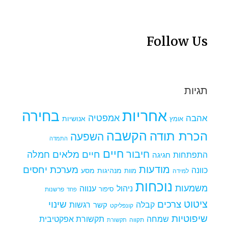
Follow Us
תגיות
אחריות
בחירה
אמפטיה
אהבה
אומץ
אנושיות
הקשבה
הכרת תודה
השפעה
התמדה
חיים
חיבור
חיים מלאים
חמלה
התפתחות
חגיגה
מודעות
מערכת יחסים
כוונה
מנהיגות
מסע
למידה
מוות
נוכחות
משמעות
ניהול
ענווה
סיפור
פרשנות
פחד
ציטוט
צרכים
שינוי
קבלה
רגשות
קשר
קונפליקט
שיפוטיות
שמחה
תקשורת אפקטיבית
תקווה
תקשורת