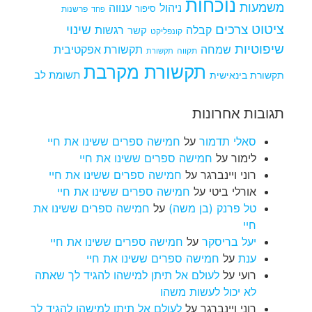
נוכחות
משמעות
ניהול
ענווה
סיפור
פרשנות
פחד
ציטוט
צרכים
שינוי
קבלה
רגשות
קשר
קונפליקט
שיפוטיות
שמחה
תקשורת אפקטיבית
תקווה
תקשורת
תקשורת מקרבת
תקשורת בינאישית
תשומת לב
תגובות אחרונות
סאלי תדמור
על
חמישה ספרים ששינו את חיי
לימור
על
חמישה ספרים ששינו את חיי
רוני ויינברגר
על
חמישה ספרים ששינו את חיי
אורלי ביטי
על
חמישה ספרים ששינו את חיי
טל פרנק (בן משה)
על
חמישה ספרים ששינו את
חיי
יעל בריסקר
על
חמישה ספרים ששינו את חיי
ענת
על
חמישה ספרים ששינו את חיי
רועי
על
לעולם אל תיתן למישהו להגיד לך שאתה
לא יכול לעשות משהו
רוני ויינברגר
על
לעולם אל תיתן למישהו להגיד לך