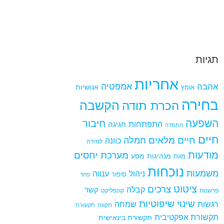
תגיות
אחריות
אמפטיה
אהבה
אומץ
אנושיות
בחירה
הקשבה
הכרת תודה
השפעה
חיבור
התפתחות
חגיגה
התמדה
חיים
חיים מלאים
חמלה
כוונה
למידה
מודעות
מערכת יחסים
מנהיגות
מסע
מוות
נוכחות
משמעות
ניהול
ענווה
סיפור
פחד
ציטוט
צרכים
קבלה
קשר
פרשנות
קונפליקט
שינוי
שיפוטיות
רגשות
שמחה
תקווה
תקשורת
תקשורת אפקטיבית
תקשורת בינאישית