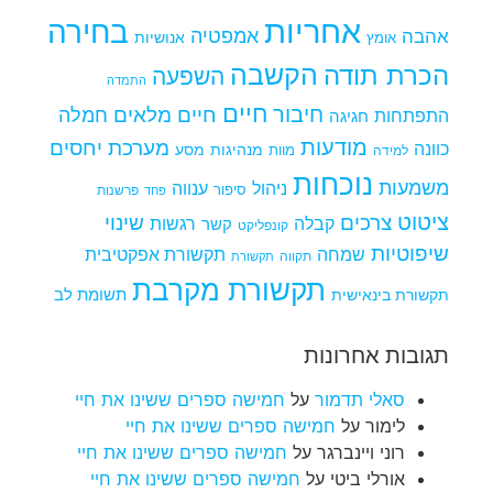
אחריות
בחירה
אמפטיה
אהבה
אומץ
אנושיות
הקשבה
הכרת תודה
השפעה
התמדה
חיים
חיבור
חיים מלאים
חמלה
התפתחות
חגיגה
מודעות
מערכת יחסים
כוונה
מנהיגות
מסע
למידה
מוות
נוכחות
משמעות
ניהול
ענווה
סיפור
פרשנות
פחד
ציטוט
צרכים
שינוי
קבלה
רגשות
קשר
קונפליקט
שיפוטיות
שמחה
תקשורת אפקטיבית
תקווה
תקשורת
תקשורת מקרבת
תקשורת בינאישית
תשומת לב
תגובות אחרונות
סאלי תדמור
על
חמישה ספרים ששינו את חיי
לימור
על
חמישה ספרים ששינו את חיי
רוני ויינברגר
על
חמישה ספרים ששינו את חיי
אורלי ביטי
על
חמישה ספרים ששינו את חיי