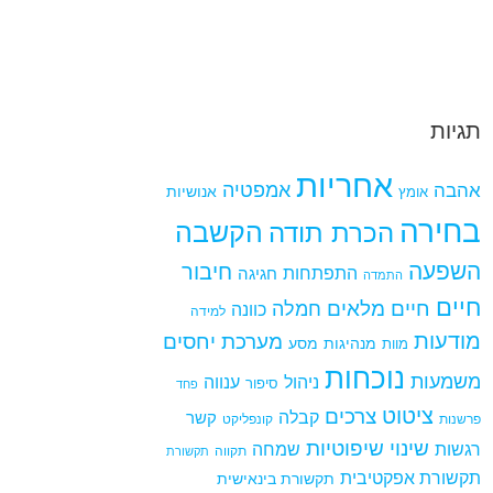
תגיות
אחריות
אמפטיה
אהבה
אומץ
אנושיות
בחירה
הקשבה
הכרת תודה
השפעה
חיבור
התפתחות
חגיגה
התמדה
חיים
חיים מלאים
חמלה
כוונה
למידה
מודעות
מערכת יחסים
מנהיגות
מסע
מוות
נוכחות
משמעות
ניהול
ענווה
סיפור
פחד
ציטוט
צרכים
קבלה
קשר
פרשנות
קונפליקט
שינוי
שיפוטיות
רגשות
שמחה
תקווה
תקשורת
תקשורת אפקטיבית
תקשורת בינאישית