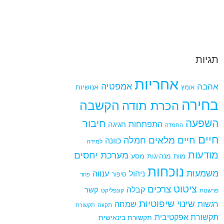
תגיות
אחריות
אמפטיה
אהבה
אומץ
אנושיות
בחירה
הקשבה
הכרת תודה
השפעה
חיבור
התפתחות
חגיגה
התמדה
חיים
חיים מלאים
חמלה
כוונה
למידה
מודעות
מערכת יחסים
מנהיגות
מסע
מוות
נוכחות
משמעות
ניהול
ענווה
סיפור
פחד
ציטוט
צרכים
קבלה
קשר
פרשנות
קונפליקט
שינוי
שיפוטיות
רגשות
שמחה
תקווה
תקשורת
תקשורת אפקטיבית
תקשורת בינאישית