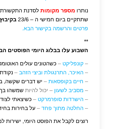
נותרו
מספר מקומות
לסדנת התקשורת ה
שתתקיים ביום חמישי ה – 23/6
בקיבוץ
פרטים והרשמה בקישור הבא.
**
השבוע עלו בבלוג היומי הפוסטים הב
–
קונפליקט
–
כשהטונים עולים האוטומט
–
האיכר, התרנגולת וביצי הזהב
–
נקודת
–
חיים בקופסאות
–
יש דברים שקשה, בל
–
מסביב לשעון
– יכול להיות
שמשהו בך 
–
הישרדות סופרמרקט
–
כשיצאתי לצוד 
–
החלטה מתוך פחד
–
על בחירות בחידו
רוצים לקבל את הפוסט היומי, ישירות למי