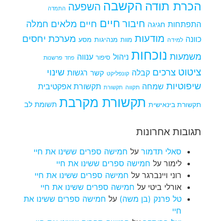
הקשבה
הכרת תודה
השפעה
התמדה
חיים
חיבור
חיים מלאים
חמלה
התפתחות
חגיגה
מודעות
מערכת יחסים
כוונה
מנהיגות
מסע
למידה
מוות
נוכחות
משמעות
ניהול
ענווה
סיפור
פרשנות
פחד
ציטוט
צרכים
שינוי
קבלה
רגשות
קשר
קונפליקט
שיפוטיות
שמחה
תקשורת אפקטיבית
תקווה
תקשורת
תקשורת מקרבת
תקשורת בינאישית
תשומת לב
תגובות אחרונות
סאלי תדמור
על
חמישה ספרים ששינו את חיי
לימור
על
חמישה ספרים ששינו את חיי
רוני ויינברגר
על
חמישה ספרים ששינו את חיי
אורלי ביטי
על
חמישה ספרים ששינו את חיי
טל פרנק (בן משה)
על
חמישה ספרים ששינו את
חיי