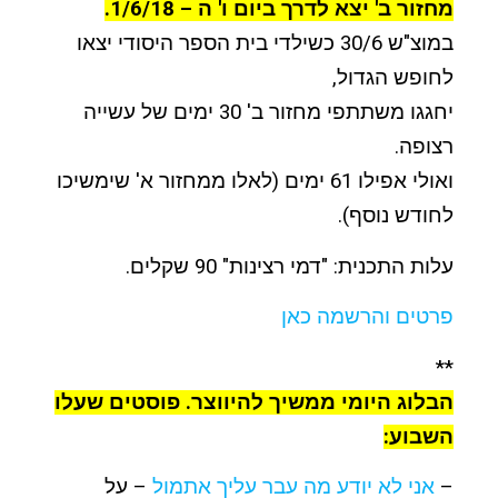
מחזור ב' יצא לדרך ביום ו' ה – 1/6/18.
במוצ"ש 30/6 כשילדי בית הספר היסודי יצאו
לחופש הגדול,
יחגגו משתתפי מחזור ב' 30 ימים של עשייה
רצופה.
ואולי אפילו 61 ימים (לאלו ממחזור א' שימשיכו
לחודש נוסף).
עלות התכנית: "דמי רצינות" 90 שקלים.
פרטים והרשמה כאן
**
הבלוג היומי ממשיך להיווצר. פוסטים שעלו
השבוע:
–
אני לא יודע מה עבר עליך אתמול
– על