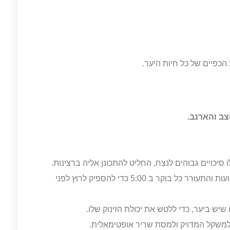
כפיים של כל חיות היער.
צב והארנב.
סיכויים גבוהים לנצח, החליט להתכונן אליה ברצינות.
הוא בנה תכנית אימונים מפורטת בת מספר שבועות והתעורר כל בוקר ב 5:00 כדי להספיק לרוץ לפני
יש ביער, כדי ללטש את יכולת הזינוק שלו.
למשקל המדויק ולמסת שריר אופטימאלית.