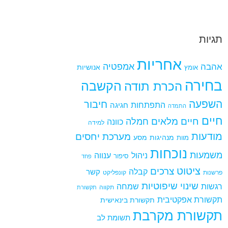
תגיות
אחריות
אמפטיה
אהבה
אומץ
אנושיות
בחירה
הקשבה
הכרת תודה
השפעה
חיבור
התפתחות
חגיגה
התמדה
חיים
חיים מלאים
חמלה
כוונה
למידה
מודעות
מערכת יחסים
מנהיגות
מסע
מוות
נוכחות
משמעות
ניהול
ענווה
סיפור
פחד
ציטוט
צרכים
קבלה
קשר
פרשנות
קונפליקט
שינוי
שיפוטיות
רגשות
שמחה
תקווה
תקשורת
תקשורת אפקטיבית
תקשורת בינאישית
תקשורת מקרבת
תשומת לב